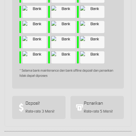
* Selama bank maintenance dan bank offline deposit dan penarikan
tidak dapat diproses
Deposit
Penarikan
Rata-rata 3 Menit
Rata-rata 5 Menit