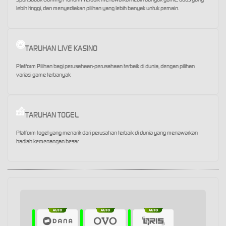
lebih tinggi, dan menyediakan pilihan yang lebih banyak untuk pemain.
TARUHAN LIVE KASINO
Platform Pilihan bagi perusahaan-perusahaan terbaik di dunia, dengan pilihan
variasi game terbanyak
TARUHAN TOGEL
Platform togel yang menarik dari perusahan terbaik di dunia yang menawarkan
hadiah kemenangan besar