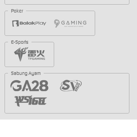
Poker
E-Sports
Sabung Ayam