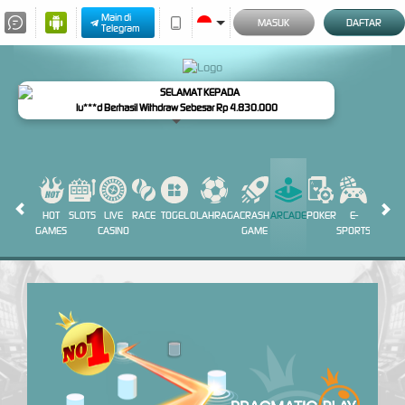
Main di
MASUK
DAFTAR
Telegram
SELAMAT KEPADA
lu***d Berhasil Withdraw Sebesar Rp 4.830.000
HOT
SLOTS
LIVE
RACE
TOGEL
OLAHRAGA
CRASH
ARCADE
POKER
E-
SABUN
GAMES
CASINO
GAME
SPORTS
AYAM