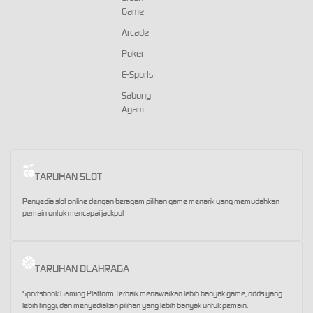
Game
Arcade
Poker
E-Sports
Sabung
Ayam
TARUHAN SLOT
Penyedia slot online dengan beragam pilihan game menarik yang memudahkan
pemain untuk mencapai jackpot
TARUHAN OLAHRAGA
Sportsbook Gaming Platform Terbaik menawarkan lebih banyak game, odds yang
lebih tinggi, dan menyediakan pilihan yang lebih banyak untuk pemain.