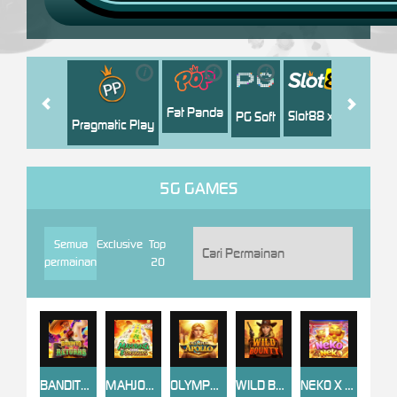
i
i
i
i
i
Facha
Fat Panda
Slot88 x PP
PG Soft
Pragmatic Play
5G GAMES
Semua
Exclusive
Top
permainan
20
BANDITO RETURNS
MAHJONG 5 DRAGONS
OLYMPUS APOLLO
WILD BOUNTY
NEKO X NEKO