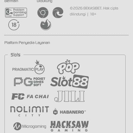
Bermain
Didukung
©2026 BEKASIBET. Hak cipta
dilindungi | 18+
Platform Penyedia Layanan
Slots