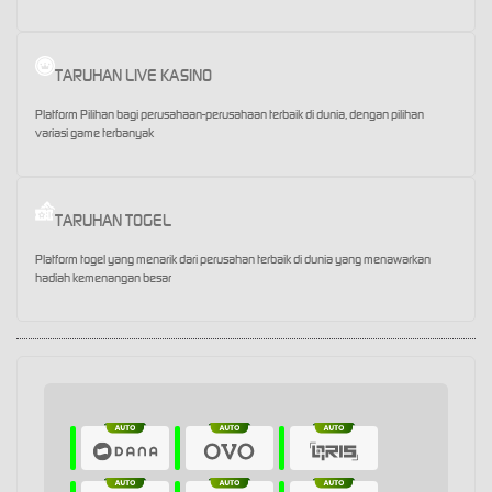
TARUHAN LIVE KASINO
Platform Pilihan bagi perusahaan-perusahaan terbaik di dunia, dengan pilihan
variasi game terbanyak
TARUHAN TOGEL
Platform togel yang menarik dari perusahan terbaik di dunia yang menawarkan
hadiah kemenangan besar