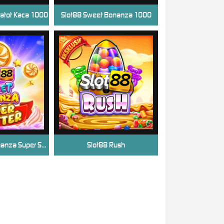
Gatot Kaca 1000
Slot88 Sweet Bonanza 1000
Slot88 Sweet Bonanza Super Scatter
Slot88 Rush