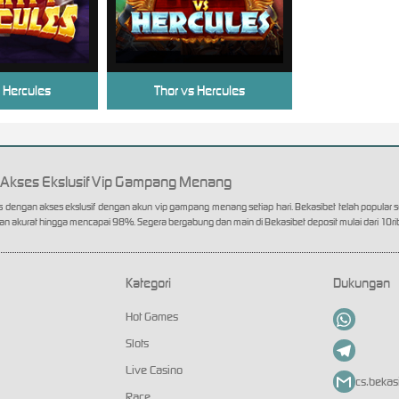
 Hercules
Thor vs Hercules
 Akses Ekslusif Vip Gampang Menang
tas dengan akses ekslusif dengan akun vip gampang menang setiap hari. Bekasibet telah popular
 dan akurat hingga mencapai 98%. Segera bergabung dan main di Bekasibet deposit mulai dari 10ribu
Kategori
Dukungan
Hot Games
Slots
Live Casino
cs.bekas
Race