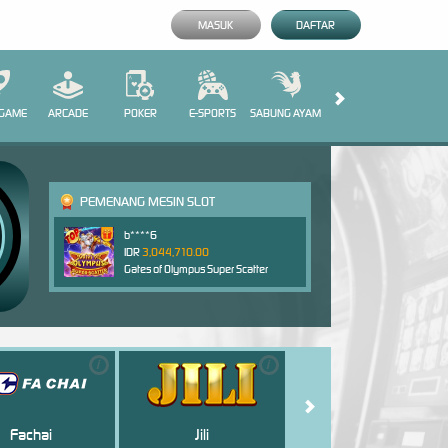
MASUK
DAFTAR
 GAME
ARCADE
POKER
E-SPORTS
SABUNG AYAM
PROMOSI
PEMENANG MESIN SLOT
b****6
IDR
3,044,710.00
Gates of Olympus Super Scatter
b****6
IDR
2,049,250.00
Gates of Olympus Super Scatter
i
i
i
sel****1
IDR
1,559,130.00
No Limit City
Gates of Olympus Super Scatter
Fachai
Jili
b****6