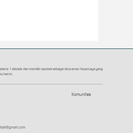
 selama 1 dekade dan memiliki reputasi sebagai situs aman terpercaya yang
 hari ini.
Komunitas
ibet@gmail.com