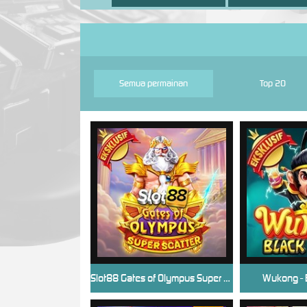
Semua permainan
Top 20
Slot88 Gates of Olympus Super Scatter
Wukong - B