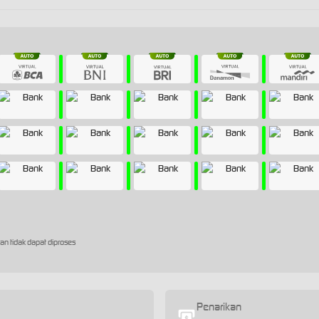
an tidak dapat diproses
Penarikan