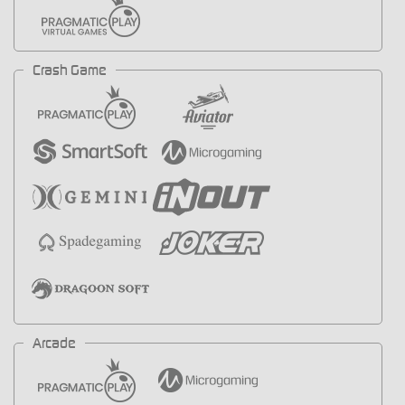
Crash Game
Arcade