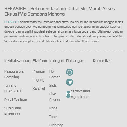
BEKASIBET: Rekomendasi Link Daftar Slot Murah Akses
Ekslusif Vip Gampang Menang
BEKASIBET
adalah salah satu rekomendasi daftar link slot murah berkualitas dengan akses
ekslusif dengan akun vip gampang menang setiap hari. Bekasibet telah popular selama 1
dekade dan memiliki reputasi sebagai situs aman terpercaya yang dilengkapi dengan
permainan slot online no.1 fitur link rtp tampilan modern dan akurat hingga mencapai 98%.
Segera bergabung dan main di Bekasibet deposit mulai dari 10ribu hari ini.
Kebijaksanaan
Platform
Kategori
Dukungan
Komunitas
Responsible
Promosi
Hot
Gambling
Games
Loyalty
Tentang
Slots
Referral
BEKASIBET
cs.bekasibet
Live
@gmail.com
Pusat Bantuan
Casino
Syarat dan
Race
Ketentuan
Togel
Olahraga