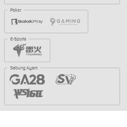
Poker
E-Sports
Sabung Ayam