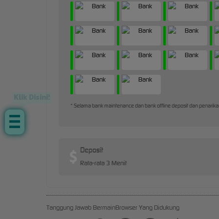
Klik Disini!
* Selama bank maintenance dan bank offline deposit dan penarikan
Deposit
Rata-rata 3 Menit
Tanggung Jawab Bermain
Browser Yang Didukung