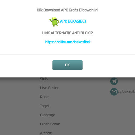
Klik Download APK Gratis Dibawah Ini
APK BEKASIBET
Akses Ekslusif Vip Gampang Menang
LINK ALTERNATIF ANTI BLOKIR
as dengan akses ekslusif dengan akun vip gampang menang setiap hari. Bekasibet telah popular s
dan akurat hingga mencapai 98%. Segera bergabung dan main di Bekasibet deposit mulai dari 10ribu h
https://allku.me/bekasibet
Kategori
Dukungan
OK
Hot Games
Slots
Live Casino
cs.bekasi
Race
Togel
Olahraga
Crash Game
Arcade