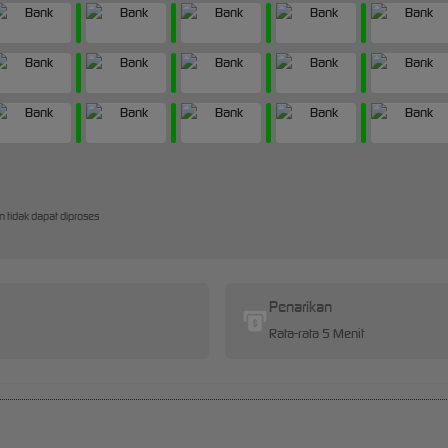
 tidak dapat diproses
Penarikan
Rata-rata 5 Menit