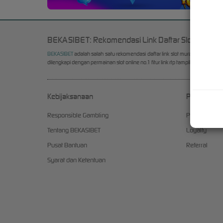
BEKASIBET: Rekomendasi Link Daftar Slot Murah 
BEKASIBET
adalah salah satu rekomendasi daftar link slot murah berkualit
dilengkapi dengan permainan slot online no.1 fitur link rtp tampilan modern 
Kebijaksanaan
Platform
Responsible Gambling
Promosi
Tentang BEKASIBET
Loyalty
Pusat Bantuan
Referral
Syarat dan Ketentuan