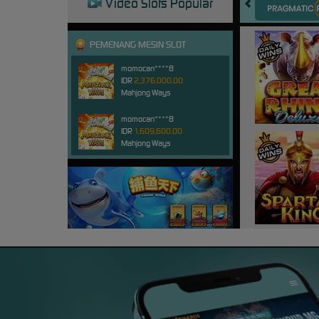
Video Slots Popular
PEMENANG MESIN SLOT
momocan****8
IDR
2,376,000.00
Mahjong Ways
momocan****8
IDR
1,609,600.00
Mahjong Ways
sel****1
IDR
1,559,130.00
Gates of Olympus Super
Scatter
branda****7
IDR
812,000.00
Mahjong Ways
ja****1
IDR
790,320.00
Mahjong Wins 2