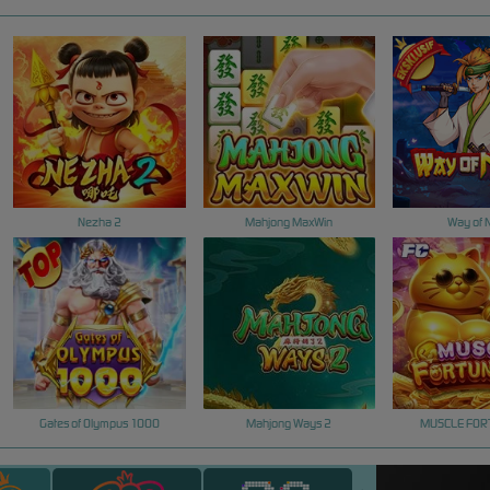
Nezha 2
Mahjong MaxWin
Way of N
Gates of Olympus 1000
Mahjong Ways 2
MUSCLE FOR