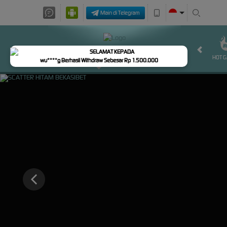
Main di Telegram
SELAMAT KEPADA
HOT 
wu****g Berhasil Withdraw Sebesar Rp 1.500.000