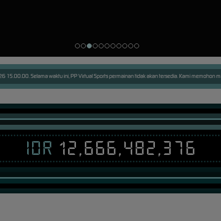
00. Selama waktu ini, PP Virtual Sports permainan tidak akan tersedia. Kami memohon maaf ata
IDR
12,666,482,376