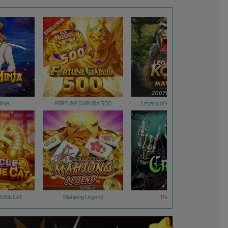
inja
FORTUNE GARUDA 500
Legacy of Kong Maxways
TUNE CAT
Mahjong Legend
The Crypt